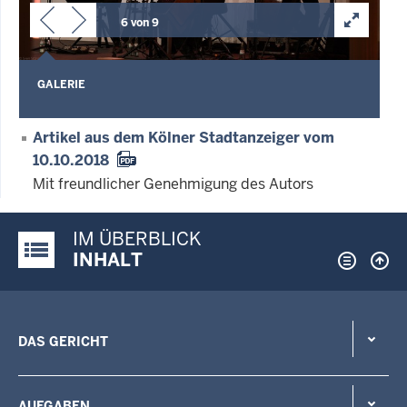
6 von 9
GALERIE
Artikel aus dem Kölner Stadtanzeiger vom
10.10.2018
Mit freundlicher Genehmigung des Autors
IM ÜBERBLICK
Justiz-Portal im Überblick:
INHALT
DAS GERICHT
AUFGABEN