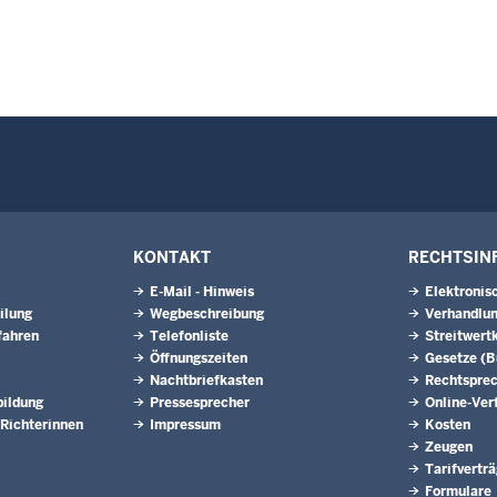
KONTAKT
RECHTSIN
E-Mail - Hinweis
Elektronis
ilung
Wegbeschreibung
Verhandlun
fahren
Telefonliste
Streitwert
Öffnungszeiten
Gesetze (
Nachtbriefkasten
Rechtspre
bildung
Pressesprecher
Online-Ver
Richterinnen
Impressum
Kosten
Zeugen
Tarifvertr
Formulare