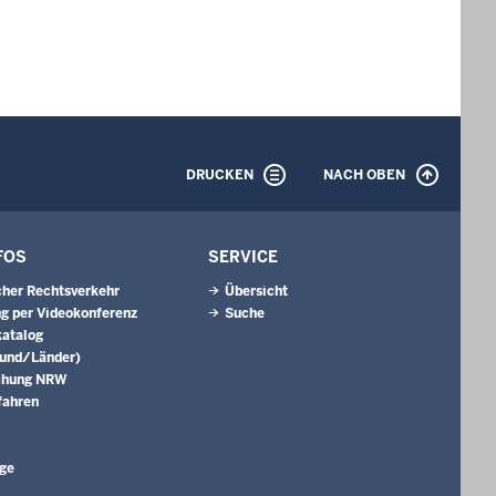
DRUCKEN
NACH OBEN
FOS
SERVICE
cher Rechtsverkehr
Übersicht
g per Videokonferenz
Suche
katalog
Bund/Länder)
chung NRW
fahren
äge