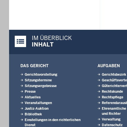
IM ÜBERBLICK
Justiz-Portal im Überblick:
INHALT
DAS GERICHT
AUFGABEN
Gerichtsvorstellung
Gerichtsbezirk
Sitzungstermine
Geschäftsverte
Sitzungsergebnisse
Güterichterver
Presse
Rechtskunde
Aktuelles
Rechtspflege
Veranstaltungen
Referendaraus
Justiz-Auktion
Ehrenamtliche 
und Richter
Bibliothek
Verwaltung
Einstellungen in den richterlichen
Dienst
Datenschutz