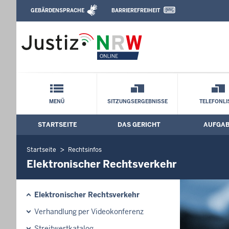
Direkt zum Inhalt
GEBÄRDENSPRACHE
BARRIEREFREIHEIT
Leichte Sprache, Gebärdensprachenvideo u
Landesarbeitsgericht Köln: Elektronisc
Schnellnavigation mit Volltext-Suche
MENÜ
SITZUNGSERGEBNISSE
TELEFONLI
STARTSEITE
DAS GERICHT
AUFGA
Hauptmenü: Hauptnavigation
Startseite
Rechtsinfos
Elektronischer Rechtsverkehr
Elektronischer Rechtsverkehr
Verhandlung per Videokonferenz
Streitwertkatalog