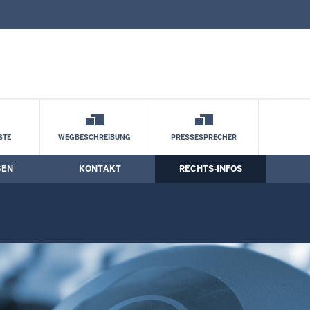
nd Kontaktformular
her Rechtsverkehr
STE
WEGBESCHREIBUNG
PRESSESPRECHER
BEN
KONTAKT
RECHTS-INFOS