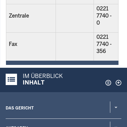
0221
Zentrale
7740 -
0
0221
Fax
7740 -
356
IM ÜBERBLICK
Justiz-Portal im Überblick:
INHALT
DAS GERICHT