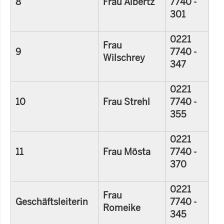
8
Frau Albertz
7740 -
301
0221
Frau
9
7740 -
Wilschrey
347
0221
10
Frau Strehl
7740 -
355
0221
11
Frau Mösta
7740 -
370
0221
Frau
Geschäftsleiterin
7740 -
Romeike
345