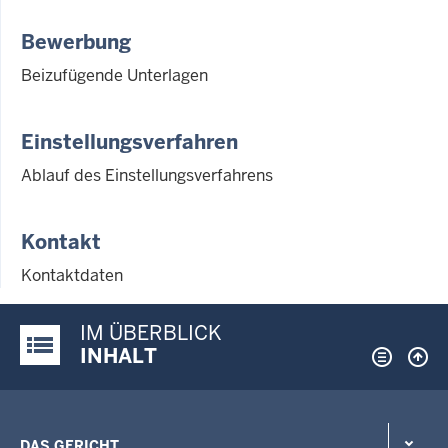
Bewerbung
Beizufügende Unterlagen
Einstellungsverfahren
Ablauf des Einstellungsverfahrens
Kontakt
Kontaktdaten
IM ÜBERBLICK
Justiz-Portal im Überblick:
INHALT
DAS GERICHT