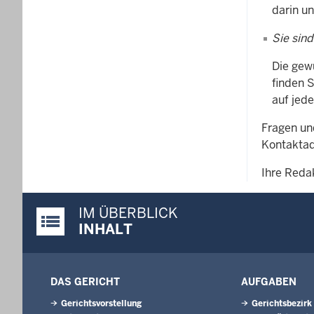
darin u
Sie sind
Die gew
finden 
auf jede
Fragen un
Kontaktad
Ihre Reda
IM ÜBERBLICK
Justiz-Portal im Überblick:
INHALT
DAS GERICHT
AUFGABEN
Gerichtsvorstellung
Gerichtsbezirk