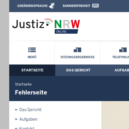
Direkt zum Inhalt
GEBÄRDENSPRACHE
BARRIEREFREIHEIT
Leichte Sprache, Gebärdensprachenvideo u
Landesarbeitsgericht Köln: Fehlerseite
Schnellnavigation mit Volltext-Suche
MENÜ
SITZUNGSERGEBNISSE
TELEFONLI
STARTSEITE
DAS GERICHT
AUFGA
Hauptmenü: Hauptnavigation
Startseite
Fehlerseite
Das Gericht
Aufgaben
Kontakt