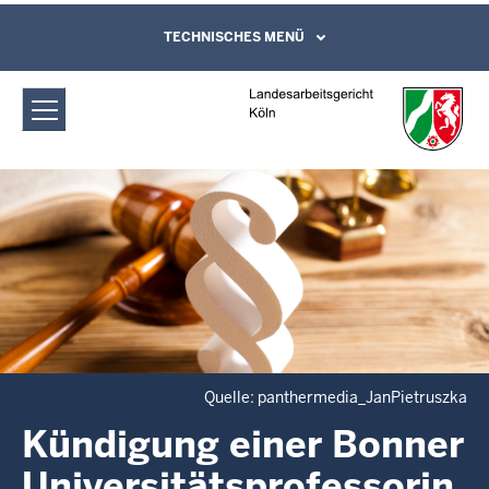
Direkt zum Inhalt
Landesarbeitsgericht Köln: Kündigung
TECHNISCHES MENÜ
Leichte Sprache, Gebärdensprachenvideo
und Kontaktformular
einer Bonner Universitätsprofessorin ist
wirksam
Quelle: panthermedia_JanPietruszka
Kündigung einer Bonner
Universitätsprofessorin