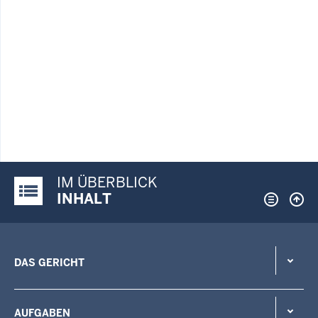
IM ÜBERBLICK
Justiz-Portal im Überblick:
INHALT
DAS GERICHT
AUFGABEN