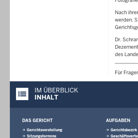
Fotografie
Nach ihrer
werden. S
Gerichtsg
Dr. Schr
Dezernenti
des Lande
Für Frage
IM ÜBERBLICK
Justiz-Portal im Überblick:
INHALT
DAS GERICHT
AUFGABEN
Gerichtsvorstellung
Gerichtsbezirk
Sitzungstermine
Geschäftsverte