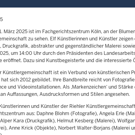
25
. März 2025 ist im Fachgerichtszentrum Köln, an der Blument
emeinschaft zu sehen. Elf Künstlerinnen und Künstler zeigen 
, Druckgrafik, abstrakter und gegenständlicher Malerei sowi
2025, um 14:00 Uhr durch den Präsidenten des Landesarbeits
 eröffnet. Dazu sind Kunstbegeisterte und die interessierte Ö
er Künstlergemeinschaft ist ein Verbund von künstlerischen 
hat sich 2012 gebildet. Ihre Bandbreite reicht von Fotografie
ce und Videoinstallationen. Als ‚Markenzeichen‘ und Stärke 
an Auffassungen, Ausdrucksformen und Stilen angesehen.
Künstlerinnen und Künstler der Riehler Künstlergemeinschaft 
htszentrum aus: Daphne Blohm (Fotografie), Angela Erle (Mal
, Alper Kara (Druckgrafik), Helmut Kesberg (Malerei), Wolfg
rei), Anne Krick (Objekte), Norbert Walter-Borjans (Malerei 