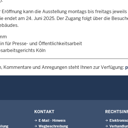
).
 Eröffnung kann die Ausstellung montags bis freitags jeweil
ie endet am 24. Juni 2025. Der Zugang folgt über die Besu
ebäudes.
amm
n für Presse- und Öffentlichkeitsarbeit
sarbeitsgerichts Köln
n, Kommentare und Anregungen steht Ihnen zur Verfügung:
p
KONTAKT
RECHTSIN
E-Mail - Hinweis
Elektronis
ilung
Wegbeschreibung
Verhandlun