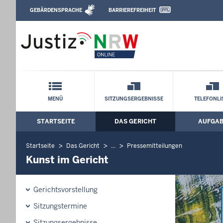
Direkt zum Inhalt
GEBÄRDENSPRACHE
BARRIEREFREIHEIT
Leichte Sprache, Gebärdensprachenvideo u
Landesarbeitsgericht Köln: Kunst im Ge
Schnellnavigation mit Volltext-Suche
MENÜ
SITZUNGSERGEBNISSE
TELEFONLI
STARTSEITE
DAS GERICHT
AUFGA
Hauptmenü: Hauptnavigation
Startseite
Das Gericht
...
Pressemitteilungen
Kunst im Gericht
Gerichtsvorstellung
Sitzungstermine
Sitzungsergebnisse