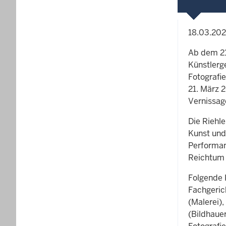
18.03.20
Ab dem 21
Künstlerg
Fotografie
21. März 
Vernissage
Die Riehl
Kunst und 
Performan
Reichtum 
Folgende 
Fachgeric
(Malerei)
(Bildhaue